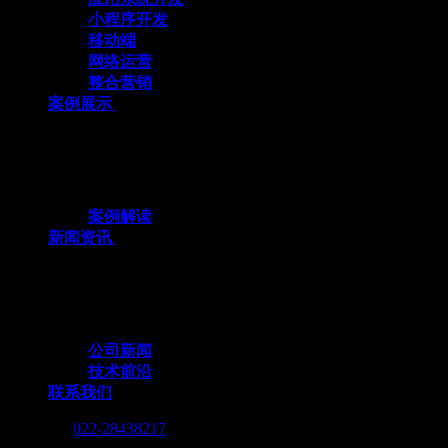
小程序开发
移动端
网络运营
整合营销
案例展示
十余载数智深耕，3000+标杆案例，全栈定
制赋能企业数字化跃迁
案例解读
新闻资讯
行业动态与我们的脚步，同步更新，记录技
术向前的每一个小脚印
公司新闻
技术前沿
联系我们
Call me :
022-28438217