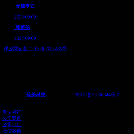
无棣亨立
2024/09/09
和盛信
2024/09/09
津公网安备 12010302001439号
友情链接：
— 筑智慧应用之美，展数字经济之魂 — 天津筑美网络科技
有限公司
Powered by
筑美科技
©2011-2026
津ICP备11006344号-2
电
话：022-28438217 18622251165
电话咨询
公司案例
公司地址
微信客服