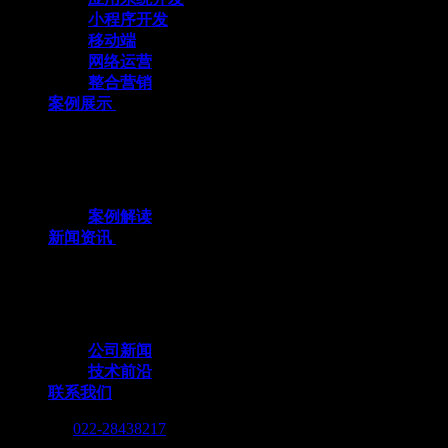
小程序开发
移动端
网络运营
整合营销
案例展示
十余载数智深耕，3000+标杆案例，全栈定
制赋能企业数字化跃迁
案例解读
新闻资讯
行业动态与我们的脚步，同步更新，记录技
术向前的每一个小脚印
公司新闻
技术前沿
联系我们
Call me :
022-28438217