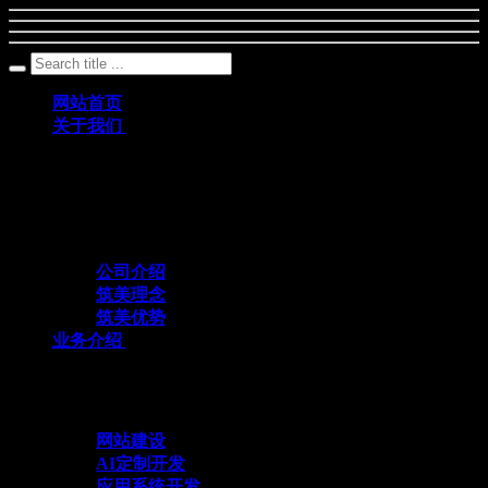
网站首页
关于我们
筑美网络创立于2011年，是一家深耕数字科
技领域、专注互联网+应用定制开发的专业
化技术服务企业
公司介绍
筑美理念
筑美优势
业务介绍
与众不同 方能创造不同
网站建设
AI定制开发
应用系统开发