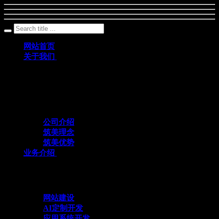
网站首页
关于我们
筑美网络创立于2011年，是一家深耕数字科
技领域、专注互联网+应用定制开发的专业
化技术服务企业
公司介绍
筑美理念
筑美优势
业务介绍
与众不同 方能创造不同
网站建设
AI定制开发
应用系统开发