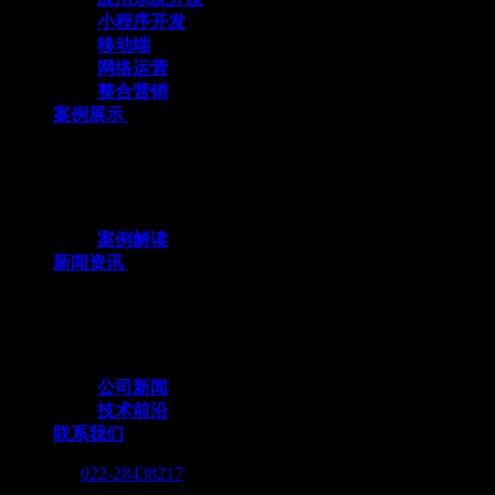
小程序开发
移动端
网络运营
整合营销
案例展示
十余载数智深耕，3000+标杆案例，全栈定
制赋能企业数字化跃迁
案例解读
新闻资讯
行业动态与我们的脚步，同步更新，记录技
术向前的每一个小脚印
公司新闻
技术前沿
联系我们
Call me :
022-28438217