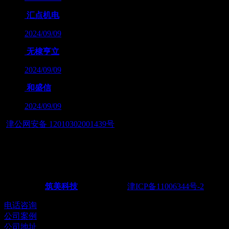
汇点机电
2024/09/09
无棣亨立
2024/09/09
和盛信
2024/09/09
津公网安备 12010302001439号
友情链接：
— 筑智慧应用之美，展数字经济之魂 — 天津筑美网络科技有
Powered by
筑美科技
©2011-2026
津ICP备11006344号-2
电话：02
电话咨询
公司案例
公司地址