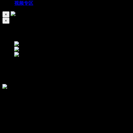
视频专区
×
×
MOVIE VIDEO SHARING PLATFORM
教你开发应用！
2017/07/20
27
发布 :
2017-05-26
类型 :
MP4视频
来源 :
METINFO