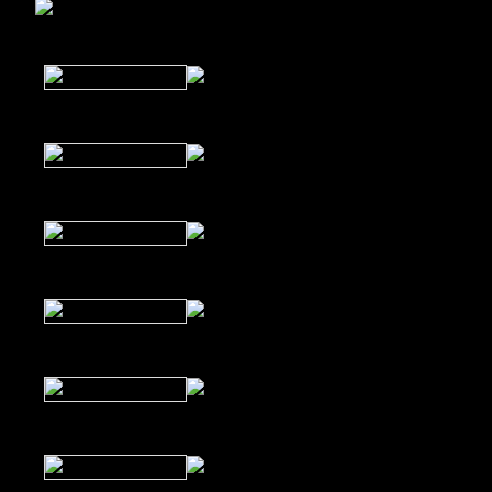
Lake Nona
Agence de comminication
Kyan
Create DM
2Fly
Gen 3 Creative