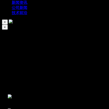
新闻资讯
公司新闻
技术前沿
×
×
丝滑流畅，11个非Flash架构的创意滑动
2013/05/21
186
滑动这个操作随着
iPhone
的流行而被设计师们广泛应用，网站当然
制作的，这点的好处就是可以不使用
Flash
，以便可以在移动设备上使用
受，
Superlover]
Green Campus Guide