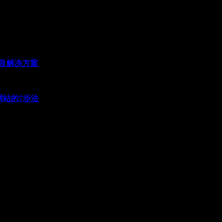
因及解决方案
网站的7步法
限公司
2-28438217 18622251165