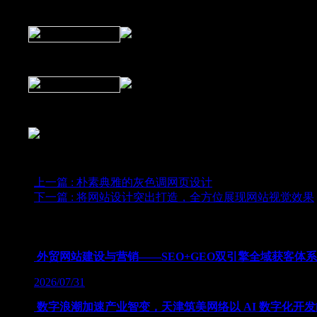
Carnation group
7 Days in Havana
AppGear
上一篇
: 朴素典雅的灰色调网页设计
下一篇
: 将网站设计突出打造，全方位展现网站视觉效果
为您推荐
外贸网站建设与营销——SEO+GEO双引擎全域获客体
2026/07/31
数字浪潮加速产业智变，天津筑美网络以 AI 数字化开