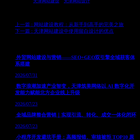
水准的执行，在
天津网站建设
、
天津网站设计
、网络整合营销、和网
站运营方面，已赢得了国内外500+客户的信任。
上一篇
: 网站建设教程：从新手到高手的完美之旅
下一篇
: 天津网站建设中使用留白设计的优点
为您推荐
外贸网站建设与营销——SEO+GEO双引擎全域获客体
系搭建
2026/07/31
数字浪潮加速产业智变，天津筑美网络以 AI 数字化开
发能力赋能北方企业线上升级
2026/07/23
全域品牌整合营销｜实现引流、转化、成交一体化闭环
2026/07/23
小程序开发避坑手册：高频报错、审核被拒 TOP10 原