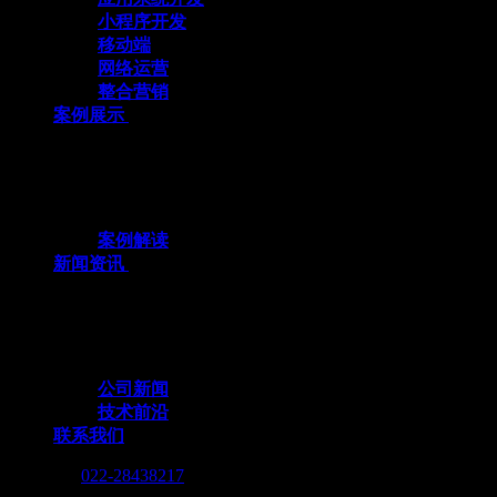
小程序开发
移动端
网络运营
整合营销
案例展示
十余载数智深耕，3000+标杆案例，全栈定
制赋能企业数字化跃迁
案例解读
新闻资讯
行业动态与我们的脚步，同步更新，记录技
术向前的每一个小脚印
公司新闻
技术前沿
联系我们
Call me :
022-28438217