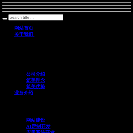
网站首页
关于我们
筑美网络创立于2011年，是一家深耕数字科
技领域、专注互联网+应用定制开发的专业
化技术服务企业
公司介绍
筑美理念
筑美优势
业务介绍
与众不同 方能创造不同
网站建设
AI定制开发
应用系统开发