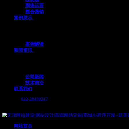
网络运营
整合营销
案例展示
十余载数智深耕，3000+标杆案例，全栈定
案例解读
新闻资讯
行业动态与我们的脚步，同步更新，记录技术
公司新闻
技术前沿
联系我们
Call me :
022-28438217
Copyright © 2019 天津筑美网络科技有限公司
网站首页