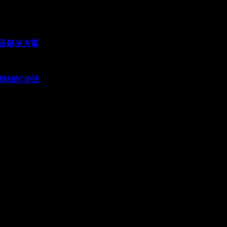
因及解决方案
网站的7步法
限公司
2-28438217 18622251165