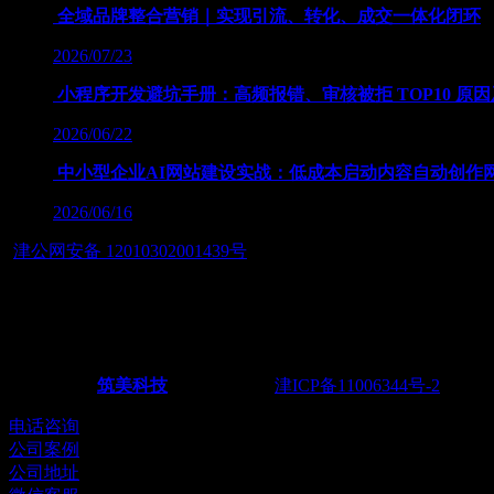
全域品牌整合营销｜实现引流、转化、成交一体化闭环
2026/07/23
小程序开发避坑手册：高频报错、审核被拒 TOP10 原
2026/06/22
中小型企业AI网站建设实战：低成本启动内容自动创作
2026/06/16
津公网安备 12010302001439号
友情链接：
— 筑智慧应用之美，展数字经济之魂 — 天津筑美网络科技有
Powered by
筑美科技
©2011-2026
津ICP备11006344号-2
电话：02
电话咨询
公司案例
公司地址