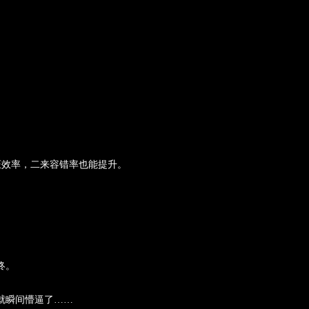
证效率，二来容错率也能提升。
终。
就瞬间懵逼了……