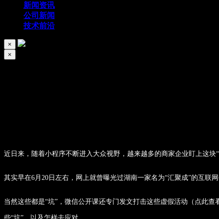
新闻资讯
公司新闻
技术前沿
×
×
小程序开发坑点要注意了
2019/04/16
103
近日来，随着小程序不断进入大众视野，越来越多的商家企业盯上这块“
其实早在6月20日左右，网上就曾曝光过湖南一家名为“汇聚成”的互联
当然这些都是“坑”，微信公开课还专门发文打击这些虚假活动（点此
些“坑”，以及怎样去应对。