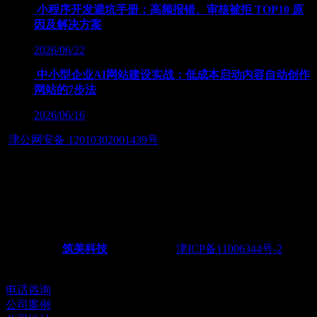
小程序开发避坑手册：高频报错、审核被拒 TOP10 原
因及解决方案
2026/06/22
中小型企业AI网站建设实战：低成本启动内容自动创作
网站的7步法
2026/06/16
津公网安备 12010302001439号
友情链接：
— 筑智慧应用之美，展数字经济之魂 — 天津筑美网络科技
有限公司
Powered by
筑美科技
©2011-2026
津ICP备11006344号-2
电
话：022-28438217 18622251165
电话咨询
公司案例