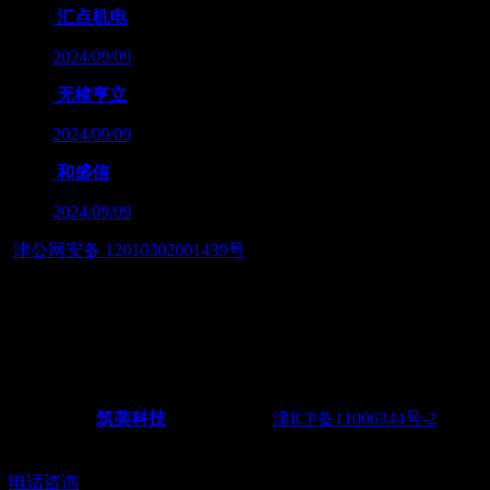
汇点机电
2024/09/09
无棣亨立
2024/09/09
和盛信
2024/09/09
津公网安备 12010302001439号
友情链接：
— 筑智慧应用之美，展数字经济之魂 — 天津筑美网络科技
有限公司
Powered by
筑美科技
©2011-2026
津ICP备11006344号-2
电
话：022-28438217 18622251165
电话咨询