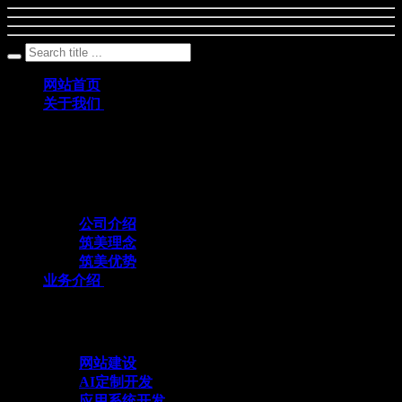
网站首页
关于我们
筑美网络创立于2011年，是一家深耕数字科
技领域、专注互联网+应用定制开发的专业
化技术服务企业
公司介绍
筑美理念
筑美优势
业务介绍
与众不同 方能创造不同
网站建设
AI定制开发
应用系统开发