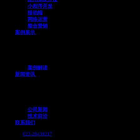
小程序开发
移动端
网络运营
整合营销
案例展示
十余载数智深耕，3000+标杆案例，全栈定
制赋能企业数字化跃迁
案例解读
新闻资讯
行业动态与我们的脚步，同步更新，记录技
术向前的每一个小脚印
公司新闻
技术前沿
联系我们
Call me :
022-28438217