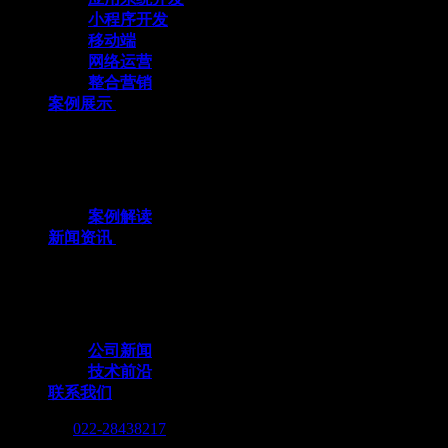
小程序开发
移动端
网络运营
整合营销
案例展示
十余载数智深耕，3000+标杆案例，全栈定
制赋能企业数字化跃迁
案例解读
新闻资讯
行业动态与我们的脚步，同步更新，记录技
术向前的每一个小脚印
公司新闻
技术前沿
联系我们
Call me :
022-28438217