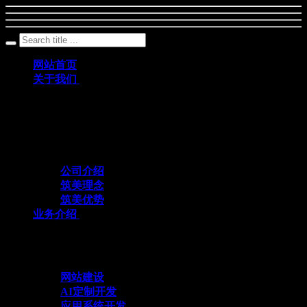
网站首页
关于我们
筑美网络创立于2011年，是一家深耕数字科
技领域、专注互联网+应用定制开发的专业
化技术服务企业
公司介绍
筑美理念
筑美优势
业务介绍
与众不同 方能创造不同
网站建设
AI定制开发
应用系统开发