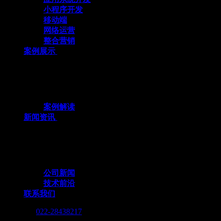
小程序开发
移动端
网络运营
整合营销
案例展示
十余载数智深耕，3000+标杆案例，全栈定
制赋能企业数字化跃迁
案例解读
新闻资讯
行业动态与我们的脚步，同步更新，记录技
术向前的每一个小脚印
公司新闻
技术前沿
联系我们
Call me :
022-28438217