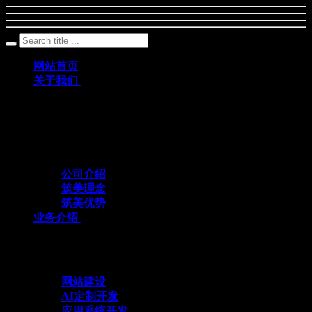
网站首页
关于我们
筑美网络创立于2011年，是一家深耕数字科
技领域、专注互联网+应用定制开发的专业
化技术服务企业
公司介绍
筑美理念
筑美优势
业务介绍
与众不同 方能创造不同
网站建设
AI定制开发
应用系统开发