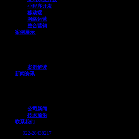
小程序开发
移动端
网络运营
整合营销
案例展示
十余载数智深耕，3000+标杆案例，全栈定
制赋能企业数字化跃迁
案例解读
新闻资讯
行业动态与我们的脚步，同步更新，记录技
术向前的每一个小脚印
公司新闻
技术前沿
联系我们
Call me :
022-28438217