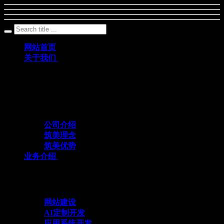
网站首页
关于我们
筑美网络创立于2011年，是一家深耕数字科
技领域、专注互联网+应用定制开发的专业
化技术服务企业
公司介绍
筑美理念
筑美优势
业务介绍
与众不同 方能创造不同
网站建设
AI定制开发
应用系统开发