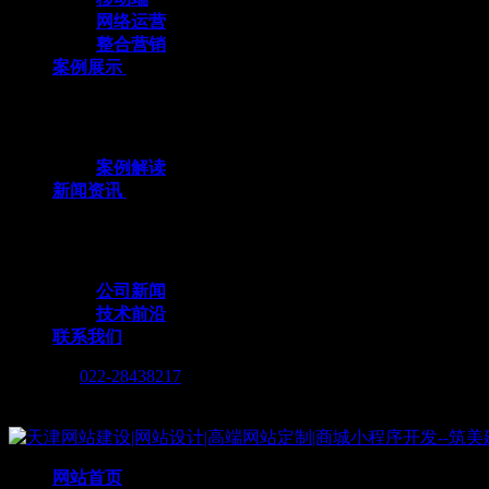
网络运营
整合营销
案例展示
十余载数智深耕，3000+标杆案例，全栈定
案例解读
新闻资讯
行业动态与我们的脚步，同步更新，记录技术
公司新闻
技术前沿
联系我们
Call me :
022-28438217
Copyright © 2019 天津筑美网络科技有限公司
网站首页