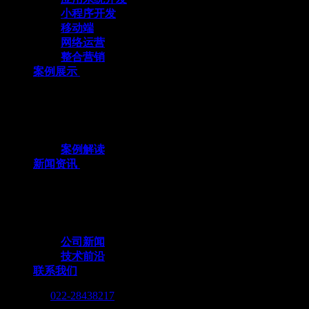
小程序开发
移动端
网络运营
整合营销
案例展示
十余载数智深耕，3000+标杆案例，全栈定
制赋能企业数字化跃迁
案例解读
新闻资讯
行业动态与我们的脚步，同步更新，记录技
术向前的每一个小脚印
公司新闻
技术前沿
联系我们
Call me :
022-28438217