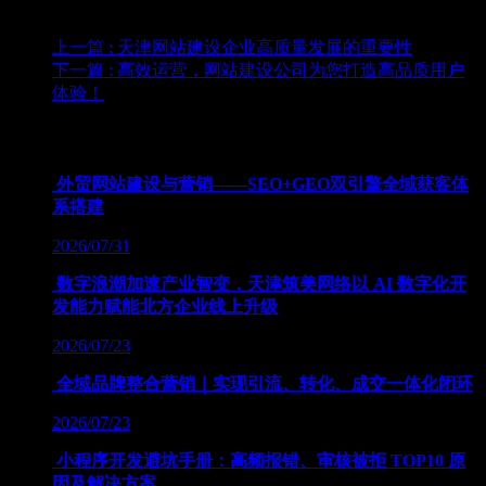
站运营方面，已赢得了国内外500+客户的信任。
上一篇
: 天津网站建设企业高质量发展的重要性
下一篇
: 高效运营，网站建设公司为您打造高品质用户
体验！
为您推荐
外贸网站建设与营销——SEO+GEO双引擎全域获客体
系搭建
2026/07/31
数字浪潮加速产业智变，天津筑美网络以 AI 数字化开
发能力赋能北方企业线上升级
2026/07/23
全域品牌整合营销｜实现引流、转化、成交一体化闭环
2026/07/23
小程序开发避坑手册：高频报错、审核被拒 TOP10 原
因及解决方案