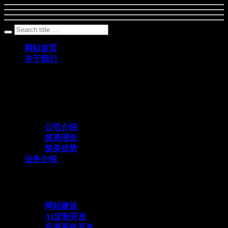
网站首页
关于我们
筑美网络创立于2011年，是一家深耕数字科
技领域、专注互联网+应用定制开发的专业
化技术服务企业
公司介绍
筑美理念
筑美优势
业务介绍
与众不同 方能创造不同
网站建设
AI定制开发
应用系统开发