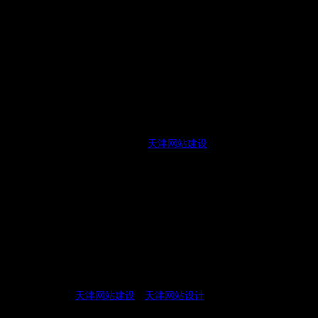
5. 数据驱动的决策
通过收集和分析用户数据，可以更加深入地了解用户的需求和行
为特征，从而做出更加科学和精准的决策。例如，根据用户的行为模
式和反馈，可以不断优化网站的内容和服务，提高用户满意度。
总之，以用户为中心是当今
天津网站建设
的重要趋势。通过了解
用户需求、个性化设计、提供定制化服务、用户友好的交互体验以及
数据驱动的决策等措施，可以建设出高效运营、高品质的网站，为用
户提供更好的服务和体验，从而获得更多的价值和发展机会。
天津筑美网络有限公司定位于整体品牌设计及网络策划行销策略
服务，在互联网领域为企业及品牌创造价值。我们以诚信的服务，高
水准的执行，在
天津网站建设
、
天津网站设计
、网络整合营销、和网