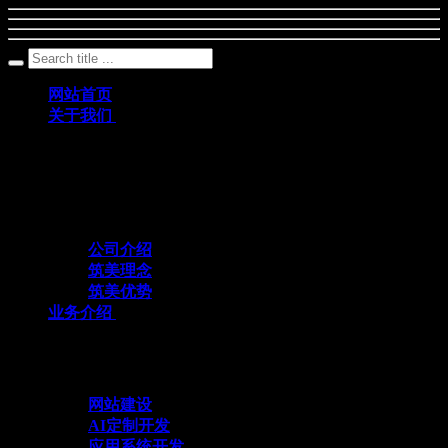
网站首页
关于我们
筑美网络创立于2011年，是一家深耕数字科
技领域、专注互联网+应用定制开发的专业
化技术服务企业
公司介绍
筑美理念
筑美优势
业务介绍
与众不同 方能创造不同
网站建设
AI定制开发
应用系统开发