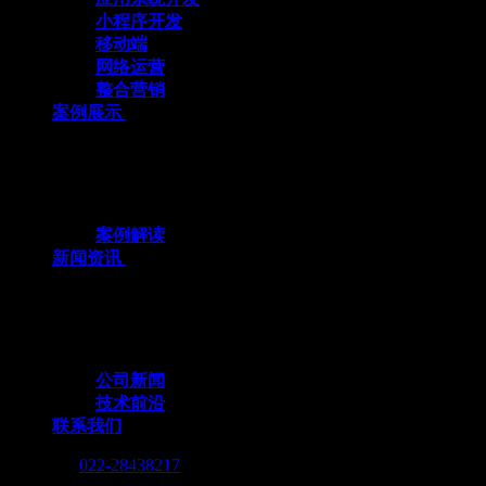
小程序开发
移动端
网络运营
整合营销
案例展示
十余载数智深耕，3000+标杆案例，全栈定
制赋能企业数字化跃迁
案例解读
新闻资讯
行业动态与我们的脚步，同步更新，记录技
术向前的每一个小脚印
公司新闻
技术前沿
联系我们
Call me :
022-28438217