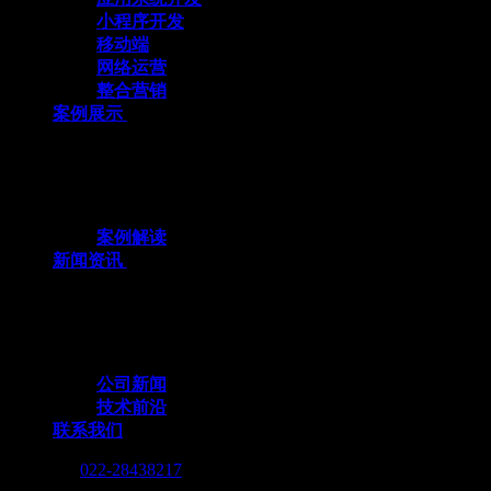
小程序开发
移动端
网络运营
整合营销
案例展示
十余载数智深耕，3000+标杆案例，全栈定
制赋能企业数字化跃迁
案例解读
新闻资讯
行业动态与我们的脚步，同步更新，记录技
术向前的每一个小脚印
公司新闻
技术前沿
联系我们
Call me :
022-28438217