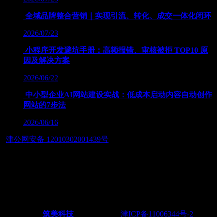
全域品牌整合营销｜实现引流、转化、成交一体化闭环
2026/07/23
小程序开发避坑手册：高频报错、审核被拒 TOP10 原
因及解决方案
2026/06/22
中小型企业AI网站建设实战：低成本启动内容自动创作
网站的7步法
2026/06/16
津公网安备 12010302001439号
友情链接：
— 筑智慧应用之美，展数字经济之魂 — 天津筑美网络科技
有限公司
Powered by
筑美科技
©2011-2026
津ICP备11006344号-2
电