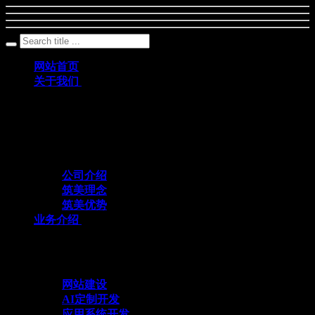
网站首页
关于我们
筑美网络创立于2011年，是一家深耕数字科
技领域、专注互联网+应用定制开发的专业
化技术服务企业
公司介绍
筑美理念
筑美优势
业务介绍
与众不同 方能创造不同
网站建设
AI定制开发
应用系统开发