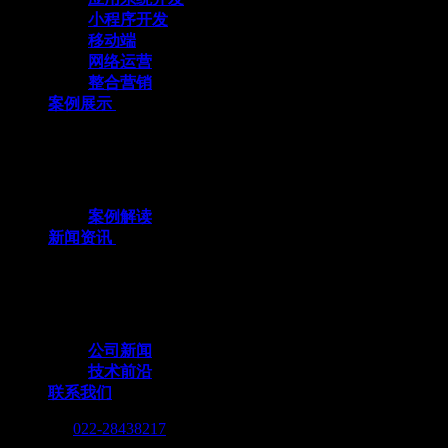
小程序开发
移动端
网络运营
整合营销
案例展示
十余载数智深耕，3000+标杆案例，全栈定
制赋能企业数字化跃迁
案例解读
新闻资讯
行业动态与我们的脚步，同步更新，记录技
术向前的每一个小脚印
公司新闻
技术前沿
联系我们
Call me :
022-28438217