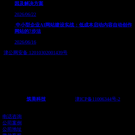
因及解决方案
2026/06/22
中小型企业AI网站建设实战：低成本启动内容自动创作
网站的7步法
2026/06/16
津公网安备 12010302001439号
友情链接：
— 筑智慧应用之美，展数字经济之魂 — 天津筑美网络科技
有限公司
Powered by
筑美科技
©2011-2026
津ICP备11006344号-2
电
话：022-28438217 18622251165
电话咨询
公司案例
公司地址