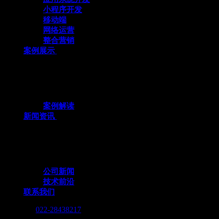
小程序开发
移动端
网络运营
整合营销
案例展示
十余载数智深耕，3000+标杆案例，全栈定
制赋能企业数字化跃迁
案例解读
新闻资讯
行业动态与我们的脚步，同步更新，记录技
术向前的每一个小脚印
公司新闻
技术前沿
联系我们
Call me :
022-28438217