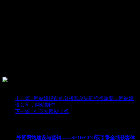
中秋节是中国的民俗。中秋节，又称月夕、秋节、仲秋
节、八月节、八月会、追月节、玩月节、拜月节、女儿节或团
圆节，是流行于中国众多民族与汉字文化圈诸国的传统文化节
日，时在农历八月十五；因其恰值三秋之半，故名，也有些地
方将中秋节定在八月十六。
美食好似月饼甜，美梦好似月儿圆，美酒好似月中泉，美
貌好似嫦娥脸，月老连着好姻缘，蟾宫折挂待升迁，中秋佳节
翘首盼，中秋将至，天津筑美网络有限公司愿大家生活如月饼
般甜蜜，事业如中秋之时丰硕，家庭如圆月一样美满！祝大家
中秋快乐，月圆人圆事事圆！
上一篇
: 网站建设前的分析和总结同样很重要，网站建
设公司，网站制作
下一篇
: 纯英文网站上线
为您推荐
外贸网站建设与营销——SEO+GEO双引擎全域获客体