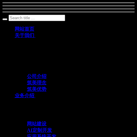
网站首页
关于我们
筑美网络创立于2011年，是一家深耕数字科
技领域、专注互联网+应用定制开发的专业
化技术服务企业
公司介绍
筑美理念
筑美优势
业务介绍
与众不同 方能创造不同
网站建设
AI定制开发
应用系统开发