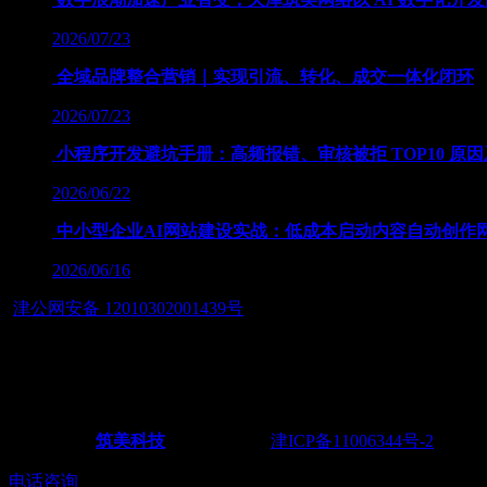
2026/07/23
全域品牌整合营销｜实现引流、转化、成交一体化闭环
2026/07/23
小程序开发避坑手册：高频报错、审核被拒 TOP10 原
2026/06/22
中小型企业AI网站建设实战：低成本启动内容自动创作
2026/06/16
津公网安备 12010302001439号
友情链接：
— 筑智慧应用之美，展数字经济之魂 — 天津筑美网络科技有
Powered by
筑美科技
©2011-2026
津ICP备11006344号-2
电话：02
电话咨询