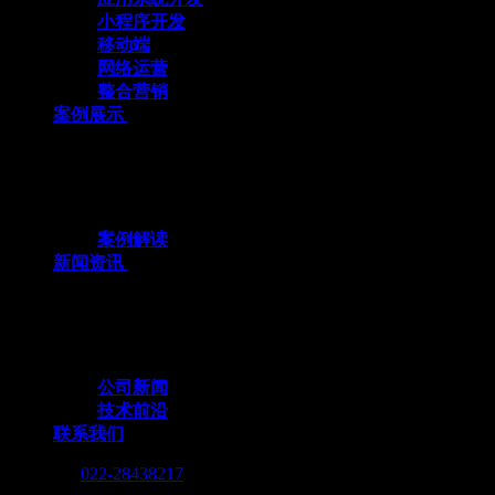
小程序开发
移动端
网络运营
整合营销
案例展示
十余载数智深耕，3000+标杆案例，全栈定
制赋能企业数字化跃迁
案例解读
新闻资讯
行业动态与我们的脚步，同步更新，记录技
术向前的每一个小脚印
公司新闻
技术前沿
联系我们
Call me :
022-28438217