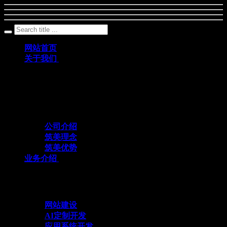
网站首页
关于我们
筑美网络创立于2011年，是一家深耕数字科
技领域、专注互联网+应用定制开发的专业
化技术服务企业
公司介绍
筑美理念
筑美优势
业务介绍
与众不同 方能创造不同
网站建设
AI定制开发
应用系统开发