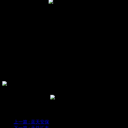
天津天创创展工程设计有限公司(简称天创创展)是一家从事国际、国内
大型展览展厅整体策划、创意设计、现场施工、市场推广以及展厅设
计布置、制作于一体的化展览展示服务公司。公司核心业务含：各类
博物馆，综合展览馆，主题纪念馆，城市规划馆，专题科技馆，大型
企业馆——多元立体式的系统服务。
上一篇
: 蓝天安保
下一篇
: 天益汇丰