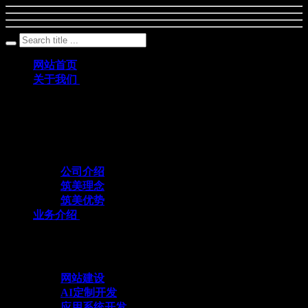
网站首页
关于我们
筑美网络创立于2011年，是一家深耕数字科
技领域、专注互联网+应用定制开发的专业
化技术服务企业
公司介绍
筑美理念
筑美优势
业务介绍
与众不同 方能创造不同
网站建设
AI定制开发
应用系统开发