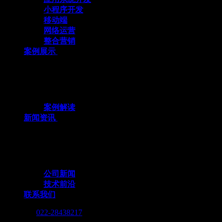
小程序开发
移动端
网络运营
整合营销
案例展示
十余载数智深耕，3000+标杆案例，全栈定
制赋能企业数字化跃迁
案例解读
新闻资讯
行业动态与我们的脚步，同步更新，记录技
术向前的每一个小脚印
公司新闻
技术前沿
联系我们
Call me :
022-28438217